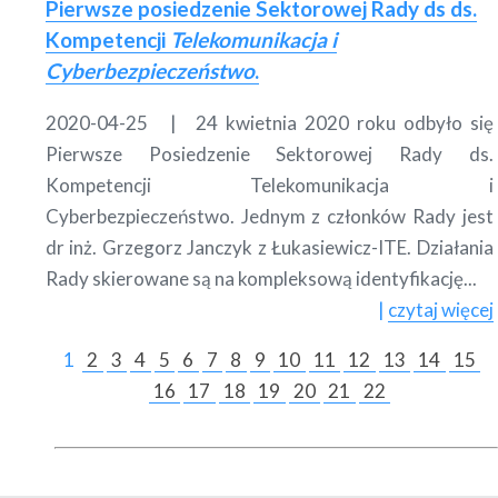
Pierwsze posiedzenie Sektorowej Rady ds ds.
Kompetencji
Telekomunikacja i
Cyberbezpieczeństwo
.
2020-04-25
24 kwietnia 2020 roku odbyło się
Pierwsze Posiedzenie Sektorowej Rady ds.
Kompetencji Telekomunikacja i
Cyberbezpieczeństwo. Jednym z członków Rady jest
dr inż. Grzegorz Janczyk z Łukasiewicz-ITE. Działania
Rady skierowane są na kompleksową identyfikację...
czytaj więcej
1
2
3
4
5
6
7
8
9
10
11
12
13
14
15
16
17
18
19
20
21
22